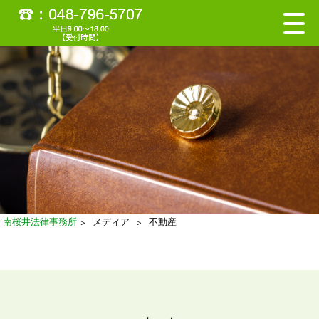
南桜井法律事務所
>
メディア
>
不動産